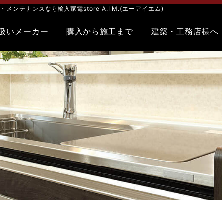
テナンスなら輸入家電store A.I.M.(エーアイエム)
扱いメーカー
購入から施工まで
建築・工務店様へ