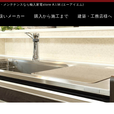
テナンスなら輸入家電store A.I.M.(エーアイエム)
扱いメーカー
購入から施工まで
建築・工務店様へ